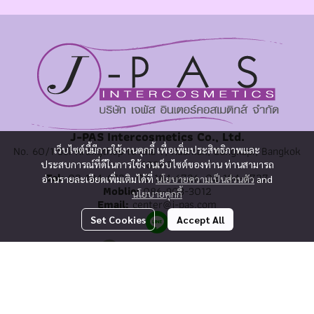
J-PAS Intercosmetics Co., Ltd.
No. 60/1 Soi Krungthep-Kritha 7, Huamak, Bangkapi, Bangkok
เว็บไซต์นี้มีการใช้งานคุกกี้ เพื่อเพิ่มประสิทธิภาพและ
10240
ประสบการณ์ที่ดีในการใช้งานเว็บไซต์ของท่าน ท่านสามารถ
Tel:
02-184-6725, 02-184-6726, 02-184-6727
อ่านรายละเอียดเพิ่มเติมได้ที่
นโยบายความเป็นส่วนตัว
and
Moblie:
086-903-3012
นโยบายคุกกี้
Email:
center@j-pas.com
Set Cookies
Accept All
@imz9692k