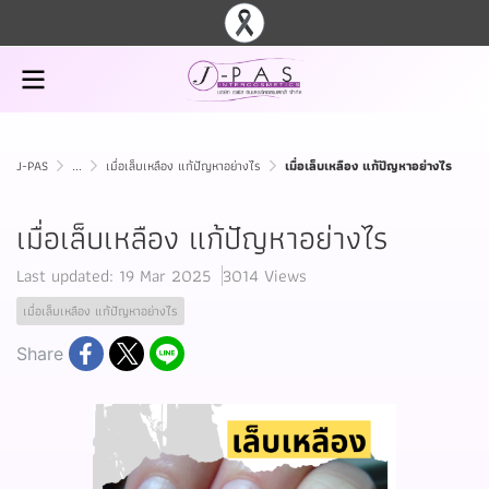
J-PAS
...
เมื่อเล็บเหลือง แก้ปัญหาอย่างไร
เมื่อเล็บเหลือง แก้ปัญหาอย่างไร
เมื่อเล็บเหลือง แก้ปัญหาอย่างไร
Last updated: 19 Mar 2025
3014 Views
เมื่อเล็บเหลือง แก้ปัญหาอย่างไร
Share