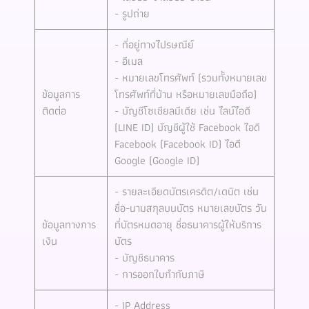
- รูปถ่าย
- ที่อยู่ทางไปรษณีย์
- อีเมล
- หมายเลขโทรศัพท์ (รวมทั้งหมายเลข
ข้อมูลการ
โทรศัพท์ที่บ้าน หรือหมายเลขมือถือ)
ติดต่อ
- บัญชีโซเชียลมีเดีย เช่น ไลน์ไอดี
(LINE ID) บัญชีผู้ใช้ Facebook ไอดี
Facebook (Facebook ID) ไอดี
Google (Google ID)
- รายละเอียดบัตรเครดิต/เดบิต เช่น
ชื่อ-นามสกุลบนบัตร หมายเลขบัตร วัน
ข้อมูลทางการ
ที่บัตรหมดอายุ ชื่อธนาคารผู้ให้บริการ
เงิน
บัตร
- บัญชีธนาคาร
- การออกใบกำกับภาษี
- IP Address