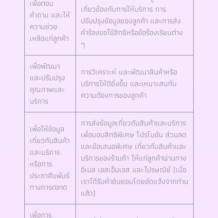
เพื่อตอบ
เกี่ยวข้องกับการให้บริการ การ
คำถาม และให้
ปรับปรุงข้อมูลของลูกค้า และการส่ง
ความช่วย
คำร้องขอใช้สิทธิหรือข้อร้องเรียนต่าง
เหลือแก่ลูกค้า
ๆ
เพื่อพัฒนา
การวิเคราะห์ และพัฒนาสินค้าหรือ
และปรับปรุง
บริการให้ดียิ่งขึ้น และเหมาะสมกับ
คุณภาพและ
ความต้องการของลูกค้า
บริการ
การส่งข้อมูลเกี่ยวกับสินค้าและบริการ
เพื่อให้ข้อมูล
เพื่อมอบสิทธิพิเศษ โปรโมชัน ส่วนลด
เกี่ยวกับสินค้า
และข้อเสนอพิเศษ เกี่ยวกับสินค้าและ
และบริการ
บริการของร้านค้า ให้แก่ลูกค้าผ่านทาง
หรือการ
อีเมล เอสเอ็มเอส และไปรษณีย์ (เมื่อ
ประชาสัมพันธ์
เราได้รับคำยินยอมโดยชัดแจ้งจากท่าน
ทางการตลาด
แล้ว)
เพื่อการ