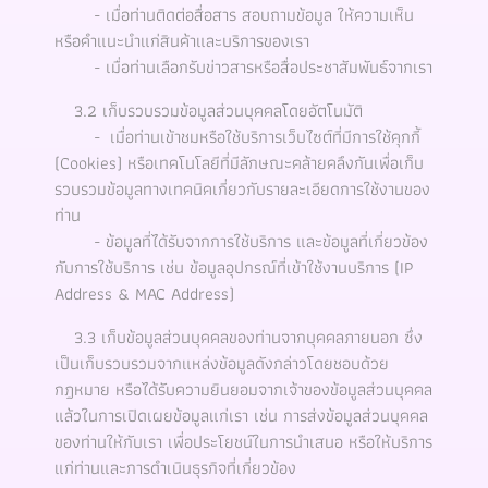
- เมื่อท่านติดต่อสื่อสาร สอบถามข้อมูล ให้ความเห็น
หรือคำแนะนำแก่สินค้าและบริการของเรา
- เมื่อท่านเลือกรับข่าวสารหรือสื่อประชาสัมพันธ์จากเรา
3.2 เก็บรวบรวมข้อมูลส่วนบุคคลโดยอัตโนมัติ
- เมื่อท่านเข้าชมหรือใช้บริการเว็บไซต์ที่มีการใช้คุกกี้
(Cookies) หรือเทคโนโลยีที่มีลักษณะคล้ายคลึงกันเพื่อเก็บ
รวบรวมข้อมูลทางเทคนิคเกี่ยวกับรายละเอียดการใช้งานของ
ท่าน
- ข้อมูลที่ได้รับจากการใช้บริการ และข้อมูลที่เกี่ยวข้อง
กับการใช้บริการ เช่น ข้อมูลอุปกรณ์ที่เข้าใช้งานบริการ (IP
Address & MAC Address)
3.3 เก็บข้อมูลส่วนบุคคลของท่านจากบุคคลภายนอก ซึ่ง
เป็นเก็บรวบรวมจากแหล่งข้อมูลดังกล่าวโดยชอบด้วย
กฎหมาย หรือได้รับความยินยอมจากเจ้าของข้อมูลส่วนบุคคล
แล้วในการเปิดเผยข้อมูลแก่เรา เช่น การส่งข้อมูลส่วนบุคคล
ของท่านให้กับเรา เพื่อประโยชน์ในการนำเสนอ หรือให้บริการ
แก่ท่านและการดำเนินธุรกิจที่เกี่ยวข้อง