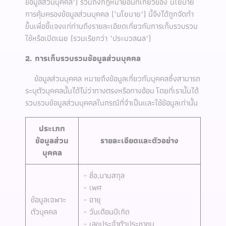
ข้อมูลส่วนบุคคล") รวมถึงกฎหมายอื่นที่เกี่ยวข้อง นโยบาย
การคุ้มครองข้อมูลส่วนบุคคล ("นโยบาย") นี้จึงได้ถูกจัดทำ
ขึ้นเพื่อชี้แจงแก่ท่านถึงรายละเอียดเกี่ยวกับการเก็บรวบรวม
ใช้หรือเปิดเผย (รวมเรียกว่า "ประมวลผล")
2. การเก็บรวบรวมข้อมูลส่วนบุคคล
ข้อมูลส่วนบุคคล หมายถึงข้อมูลเกี่ยวกับบุคคลซึ่งสามารถ
ระบุตัวบุคคลนั้นได้ไม่ว่าทางตรงหรือทางอ้อม โดยที่เรานั้นได้
รวบรวมข้อมูลส่วนบุคคลในกรณีที่จำเป็นและใช้ข้อมูลเท่านั้น
ประเภท
ข้อมูลส่วน
รายละเอียดและตัวอย่าง
บุคคล
- ชื่อ,นามสกุล
- เพศ
ข้อมูลเฉพาะ
- อายุ
ตัวบุคคล
- วันเดือนปีเกิด
- เลขประจำตัวประชาชน