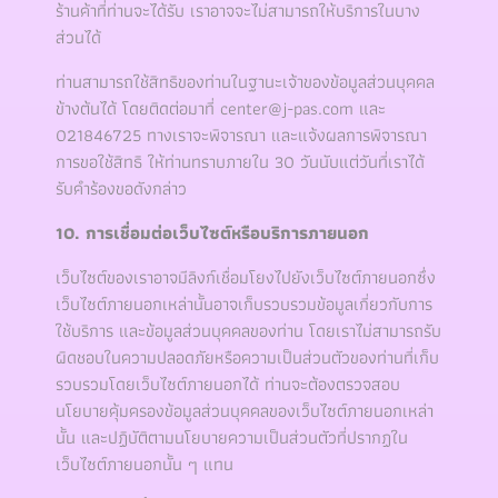
ร้านค้าที่ท่านจะได้รับ เราอาจจะไม่สามารถให้บริการในบาง
ส่วนได้
ท่านสามารถใช้สิทธิของท่านในฐานะเจ้าของข้อมูลส่วนบุคคล
ข้างต้นได้ โดยติดต่อมาที่ center@j-pas.com และ
021846725 ทางเราจะพิจารณา และแจ้งผลการพิจารณา
การขอใช้สิทธิ ให้ท่านทราบภายใน 30 วันนับแต่วันที่เราได้
รับคำร้องขอดังกล่าว
10. การเชื่อมต่อเว็บไซต์หรือบริการภายนอก
เว็บไซต์ของเราอาจมีลิงก์เชื่อมโยงไปยังเว็บไซต์ภายนอกซึ่ง
เว็บไซต์ภายนอกเหล่านั้นอาจเก็บรวบรวมข้อมูลเกี่ยวกับการ
ใช้บริการ และข้อมูลส่วนบุคคลของท่าน โดยเราไม่สามารถรับ
ผิดชอบในความปลอดภัยหรือความเป็นส่วนตัวของท่านที่เก็บ
รวบรวมโดยเว็บไซต์ภายนอกได้ ท่านจะต้องตรวจสอบ
นโยบายคุ้มครองข้อมูลส่วนบุคคลของเว็บไซต์ภายนอกเหล่า
นั้น และปฏิบัติตามนโยบายความเป็นส่วนตัวที่ปรากฏใน
เว็บไซต์ภายนอกนั้น ๆ แทน