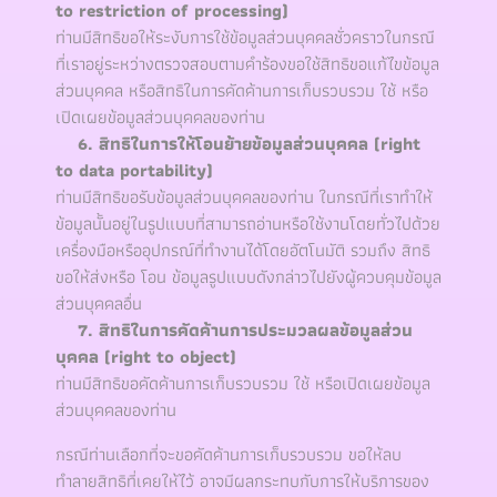
to restriction of processing)
ท่านมีสิทธิขอให้ระงับการใช้ข้อมูลส่วนบุคคลชั่วคราวในกรณี
ที่เราอยู่ระหว่างตรวจสอบตามคำร้องขอใช้สิทธิขอแก้ไขข้อมูล
ส่วนบุคคล หรือสิทธิในการคัดค้านการเก็บรวบรวม ใช้ หรือ
เปิดเผยข้อมูลส่วนบุคคลของท่าน
6. สิทธิในการให้โอนย้ายข้อมูลส่วนบุคคล (right
to data portability)
ท่านมีสิทธิขอรับข้อมูลส่วนบุคคลของท่าน ในกรณีที่เราทำให้
ข้อมูลนั้นอยู่ในรูปแบบที่สามารถอ่านหรือใช้งานโดยทั่วไปด้วย
เครื่องมือหรืออุปกรณ์ที่ทำงานได้โดยอัตโนมัติ รวมถึง สิทธิ
ขอให้ส่งหรือ โอน ข้อมูลรูปแบบดังกล่าวไปยังผู้ควบคุมข้อมูล
ส่วนบุคคลอื่น
7. สิทธิในการคัดค้านการประมวลผลข้อมูลส่วน
บุคคล (right to object)
ท่านมีสิทธิขอคัดค้านการเก็บรวบรวม ใช้ หรือเปิดเผยข้อมูล
ส่วนบุคคลของท่าน
กรณีท่านเลือกที่จะขอคัดค้านการเก็บรวบรวม ขอให้ลบ
ทำลายสิทธิที่เคยให้ไว้ อาจมีผลกระทบกับการให้บริการของ