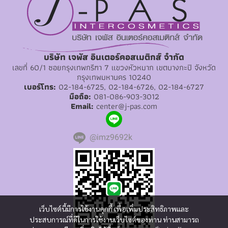
บริษัท เจพัส อินเตอร์คอสเมติกส์ จำกัด
เลขที่ 60/1 ซอยกรุงเทพกรีฑา 7 แขวงหัวหมาก เขตบางกะปิ จังหวัด
กรุงเทพมหานคร 10240
เบอร์โทร:
02-184-6725, 02-184-6726, 02-184-6727
มือถือ:
081-086-903-3012
Email:
center@j-pas.com
@imz9692k
เว็บไซต์นี้มีการใช้งานคุกกี้ เพื่อเพิ่มประสิทธิภาพและ
ประสบการณ์ที่ดีในการใช้งานเว็บไซต์ของท่าน ท่านสามารถ