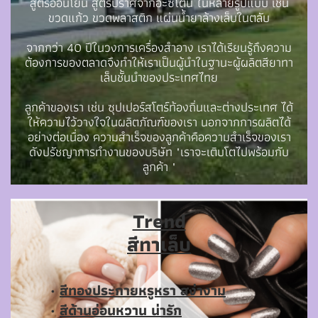
สูตรอ่อนโยน สูตรปราศจากอะซิโตน ในหลายรูปแบบ เช่น
ขวดแก้ว ขวดพลาสติก แผ่นน้ำยาล้างเล็บในตลับ
จากกว่า 40 ปีในวงการเครื่องสำอาง เราได้เรียนรู้ถึงความ
ต้องการของตลาดจึงทำให้เราเป็นผู้นำในฐานะผู้ผลิตสียาทา
เล็บชั้นนำของประเทศไทย
ลูกค้าของเรา เช่น ซุปเปอร์สโตร์ท้องถิ่นและต่างประเทศ ได้
ให้ความไว้วางใจในผลิตภัณฑ์ของเรา นอกจากการผลิตได้
อย่างต่อเนื่อง ความสำเร็จของลูกค้าคือความสำเร็จของเรา
ดังปรัชญาการทำงานของบริษัท "เราจะเติบโตไปพร้อมกับ
ลูกค้า "
Trend
สีทาเล็บ
สีทองประกายหรูหรา สง่างาม
สีด้านอ่อนหวาน น่ารัก