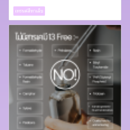
เทรนด์สีทาเล็บ