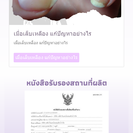
เมื่อเล็บเหลือง แก้ปัญหาอย่างไร
เมื่อเล็บเหลือง แก้ปัญหาอย่างไร
เมื่อเล็บเหลือง แก้ปัญหาอย่างไร
หนังสือรับรองสถานที่ผลิต