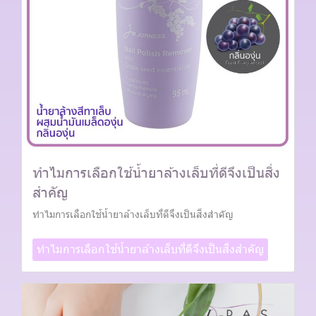
ทำไมการเลือกใช้น้ำยาล้างเล็บที่ดีจึงเป็นสิ่ง
สำคัญ
ทำไมการเลือกใช้น้ำยาล้างเล็บที่ดีจึงเป็นสิ่งสำคัญ
ทำไมการเลือกใช้น้ำยาล้างเล็บที่ดีจึงเป็นสิ่งสำคัญ