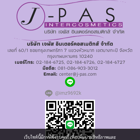
บริษัท เจพัส อินเตอร์คอสเมติกส์ จำกัด
เลขที่ 60/1 ซอยกรุงเทพกรีฑา 7 แขวงหัวหมาก เขตบางกะปิ จังหวัด
กรุงเทพมหานคร 10240
เบอร์โทร:
02-184-6725, 02-184-6726, 02-184-6727
มือถือ:
081-086-903-3012
Email:
center@j-pas.com
@imz9692k
เว็บไซต์นี้มีการใช้งานคุกกี้ เพื่อเพิ่มประสิทธิภาพและ