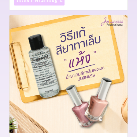
วิธีใช้สียาทาเล็บพื้นฐาน