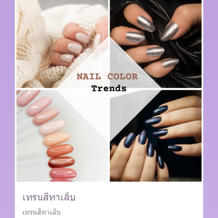
เทรนสีทาเล็บ
เทรนสีทาเล็บ