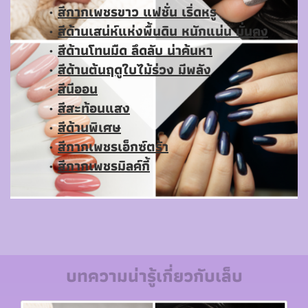
สีกากเพชรขาว แฟชั่น เริ่ดหรู
สีด้านเสน่ห์แห่งพื้นดิน หนักแน่น มั่นคง
สีด้านโทนมืด ลึดลับ น่าค้นหา
สีด้านต้นฤดูใบไม้ร่วง มีพลัง
สีนีออน
สีสะท้อนแสง
สีด้านพิเศษ
สีกากเพชรเอ็กซ์ตร้า
สีกากเพชรมิลค์กี้
บทความน่ารู้เกี่ยวกับเล็บ