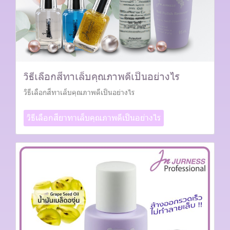
วิธีเลือกสีทาเล็บคุณภาพดีเป็นอย่างไร
วิธีเลือกสีทาเล็บคุณภาพดีเป็นอย่างไร
วิธีเลือกสียาทาเล็บคุณภาพดีเป็นอย่างไร