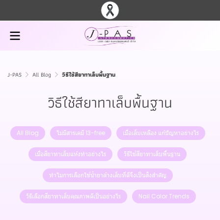
J-PAS
All Blog
วิธีใช้สียาทาเล็บพื้นฐาน
วิธีใช้สียาทาเล็บพื้นฐาน
All Blog
ไม่มีสารเคมี 13-free
เมื่อเล็บเหลือง แก้ปัญหาอย่างไร
เมื่อสียาทาเล็บแห้งทำอย่างไร
วิธีใช้สียาทาเล็บพื้นฐาน
ทำไมการเลือกใช้น้ำยาล้างเล็บที่ดีจึงเป็นสิ่งสำคัญ
วิธีเลือกสียาทาเล็บคุณภาพดีเป็นอย่างไร
Nail Color Trends