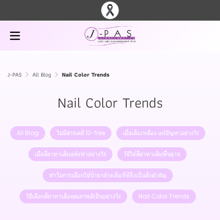
J-PAS
All Blog
Nail Color Trends
Nail Color Trends
All Blog
ไม่มีสารเคมี 13-free
เมื่อเล็บเหลือง แก้ปัญหาอย่างไร
เมื่อสียาทาเล็บแห้งทำอย่างไร
วิธีใช้สียาทาเล็บพื้นฐาน
ทำไมการเลือกใช้น้ำยาล้างเล็บที่ดีจึงเป็นสิ่งสำคัญ
วิธีเลือกสียาทาเล็บคุณภาพดีเป็นอย่างไร
Nail Color Trends