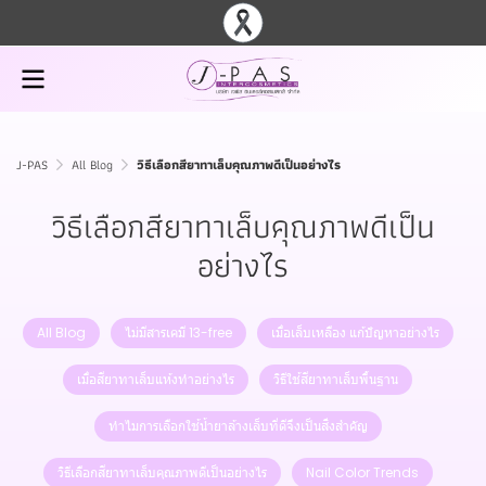
J-PAS
All Blog
วิธีเลือกสียาทาเล็บคุณภาพดีเป็นอย่างไร
วิธีเลือกสียาทาเล็บคุณภาพดีเป็น
อย่างไร
All Blog
ไม่มีสารเคมี 13-free
เมื่อเล็บเหลือง แก้ปัญหาอย่างไร
เมื่อสียาทาเล็บแห้งทำอย่างไร
วิธีใช้สียาทาเล็บพื้นฐาน
ทำไมการเลือกใช้น้ำยาล้างเล็บที่ดีจึงเป็นสิ่งสำคัญ
วิธีเลือกสียาทาเล็บคุณภาพดีเป็นอย่างไร
Nail Color Trends